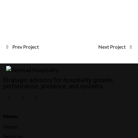
Prev Project
Next Project
Strategic advisory for hospitality growth,
performance, presence, and systems.
Menu
Home
Services