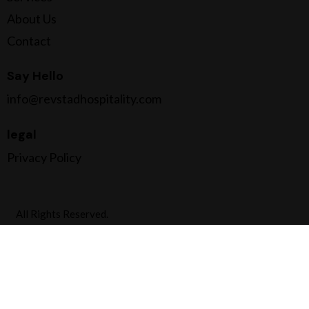
About Us
Contact
Say Hello
info@revstadhospitality.com
legal
Privacy Policy
All Rights Reserved.